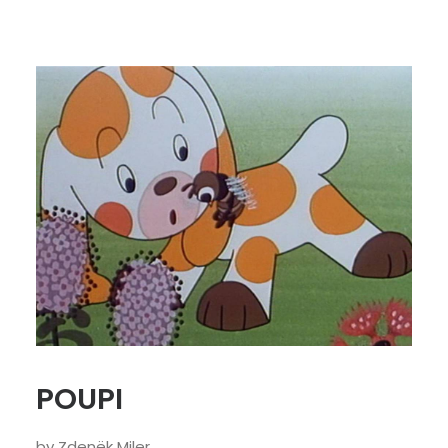
SEARCH
POUPI
by Zdenëk Miler