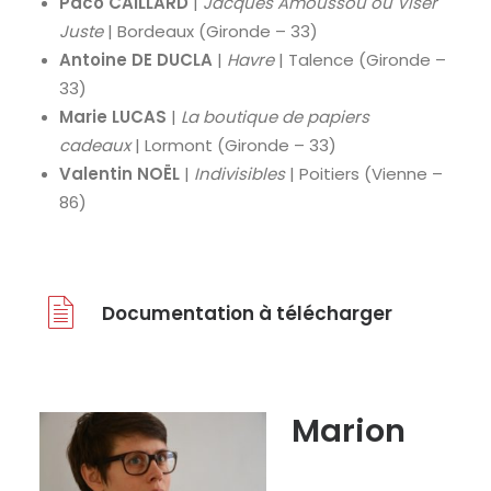
Paco CAILLARD
|
Jacques Amoussou ou Viser
Juste
| Bordeaux (Gironde – 33)
Antoine DE DUCLA
|
Havre
| Talence (Gironde –
33)
Marie
LUCAS
|
La boutique de papiers
cadeaux
| Lormont (Gironde – 33)
Valentin NOËL
|
Indivisibles
| Poitiers (Vienne –
86)
Documentation à télécharger
Marion