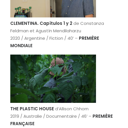
RECHERCHE
CLEMENTINA. Capítulos 1 y 2
de
Constanza
Feldman et Agustín Mendilaharzu
2020 / Argentine / Fiction / 40’ –
PREMIÈRE
MONDIALE
THE PLASTIC HOUSE
d’
Allison Chhorn
2019 / Australie / Documentaire / 46’ –
PREMIÈRE
FRANÇAISE